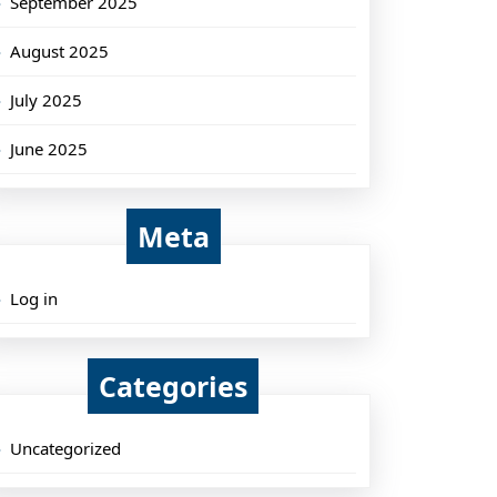
September 2025
August 2025
July 2025
June 2025
Meta
Log in
Categories
Uncategorized