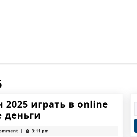
5
 2025 играть в online
S
ТОП
е деньги
f
казино
89
Comment
3:11 pm
|
онлайн