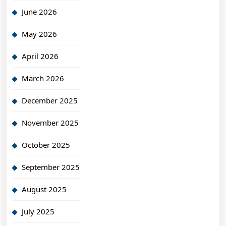
June 2026
May 2026
April 2026
March 2026
December 2025
November 2025
October 2025
September 2025
August 2025
July 2025