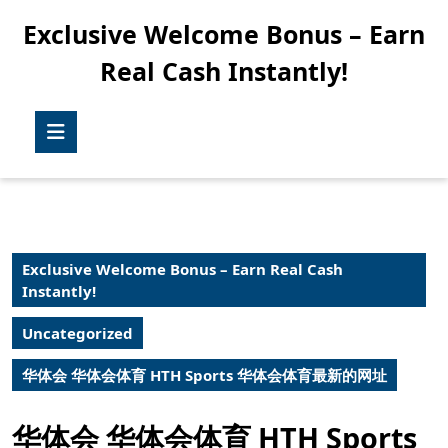
Skip
Exclusive Welcome Bonus – Earn
to
content
Real Cash Instantly!
Skip
to
content
Open
Button
Exclusive Welcome Bonus – Earn Real Cash
Instantly!
Uncategorized
华体会 华体会体育 HTH Sports 华体会体育最新的网址
华体会 华体会体育 HTH Sports