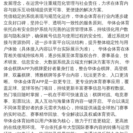
发展理念，在运营中注重规范化管理与社会责任，力求在体育内
容与娱乐互动领域提供更可靠、更便捷的解决方案。
凭借稳定的系统表现与规范化运作，华体会体育在行业内逐步建
立良好口碑，坚持公平、透明与一致性的服务原则。 华体会体育
依托自有安全防护系统与完善的运营管理体系，持续强化用户数
据与隐私保护，确保账号信息与使用过程的安全性。 通过系统对
接与资源协同，进一步丰富平台玩法结构，提升整体稳定性与用
户体验（具体接入内容以平台实际展示为准）。 华体会体育在体
育相关领域持续布局，逐步拓展至体育版权合作、赛事基金、技
术研发、信息安全、大数据系统及云端支付解决方案等方向。 华
体会棋牌APP为棋牌爱好者量身打造，整合华体会棋牌、高登棋
牌、双赢棋牌、博雅棋牌等多平台内容，玩法更齐全、入口更清
晰。 华体会体育APP是一款更专注、更专业的体育赛事应用，覆
盖足球、篮球等热门项目，持续更新丰富赛事信息与赛程数据。
热门项目随时掌握，一机在手即可快速直达：棋牌对战、电竞赛
事、彩票玩法、真人互动与海量体育内容一键开启。 平台以满足
不同体育爱好者的多元需求为核心，持续提供涵盖全球热门赛事
的实时动态、赛事精华回放、专业解读以及权威体育资讯。
华体会体育始终以用户体验为核心，致力于打造更稳定、更高效
的在线使用环境。 平台依托多年大型国际赛事内容的转播与运营