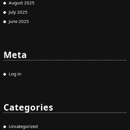
August 2025
July 2025
June 2025
Meta
Log in
Categories
Uncategorized