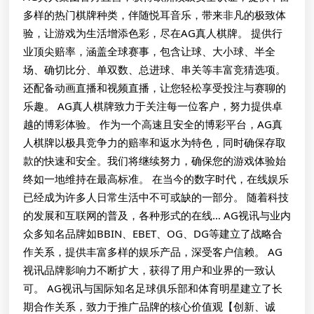
多样的热门棋牌种类，伴随悦耳音乐，带来非凡的极致体
验，让游戏为生活增添色彩，尽在AG真人棋牌。 提供行
业顶尖赔率，涵盖全球赛事，包含让球、大小球、半全
场、确切比分、单双数、总进球、串关等丰富竞猜选项。
还配备动画直播和视频直播，让您轻松享受投注与赛聊的
乐趣。 AG真人棋牌致力于关注每一位客户，努力提供卓
越的博彩体验。 作为一个高速且安全的博彩平台，AG真
人棋牌以极具竞争力的赔率和返水为特色，同时确保存取
款的快速和安全。我们将继续努力，确保您的游戏体验始
终如一地维持在最高标准。 在当今的数字时代，在线娱乐
已经成为许多人日常生活中不可或缺的一部分。 随着科技
的发展和互联网的普及，各种形式的在线… AG视讯与业内
众多知名品牌如BBIN、EBET、OG、DG等建立了战略合
作关系，提供丰富多样的娱乐产品，深受客户信赖。 AG
视讯品牌影响力不断扩大，获得了用户和业界的一致认
可。 AG视讯与国际知名足球俱乐部和体育明星建立了长
期合作关系，致力于推广品牌的核心价值观【创新、诚