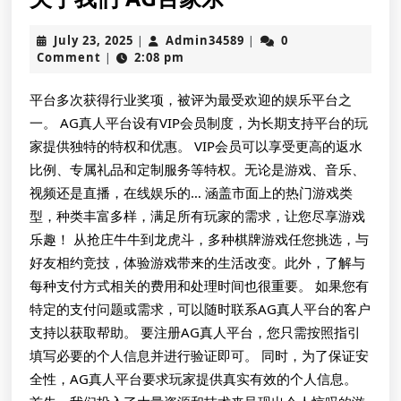
于
July
Admin34589
July 23, 2025
Admin34589
0
|
|
我
23,
Comment
2:08 pm
|
们
2025
AG
平台多次获得行业奖项，被评为最受欢迎的娱乐平台之
一。 AG真人平台设有VIP会员制度，为长期支持平台的玩
百
家提供独特的特权和优惠。 VIP会员可以享受更高的返水
家
比例、专属礼品和定制服务等特权。无论是游戏、音乐、
乐
视频还是直播，在线娱乐的… 涵盖市面上的热门游戏类
型，种类丰富多样，满足所有玩家的需求，让您尽享游戏
乐趣！ 从抢庄牛牛到龙虎斗，多种棋牌游戏任您挑选，与
好友相约竞技，体验游戏带来的生活改变。此外，了解与
每种支付方式相关的费用和处理时间也很重要。 如果您有
特定的支付问题或需求，可以随时联系AG真人平台的客户
支持以获取帮助。 要注册AG真人平台，您只需按照指引
填写必要的个人信息并进行验证即可。 同时，为了保证安
全性，AG真人平台要求玩家提供真实有效的个人信息。