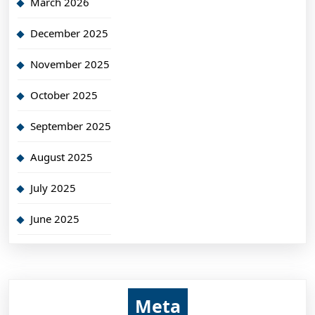
March 2026
December 2025
November 2025
October 2025
September 2025
August 2025
July 2025
June 2025
Meta