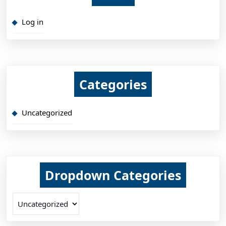
Log in
Categories
Uncategorized
Dropdown Categories